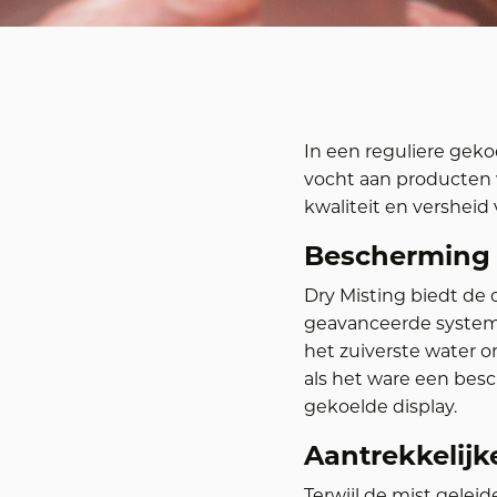
In een reguliere geko
vocht aan producten 
kwaliteit en versheid 
Bescherming 
Dry Misting biedt de 
geavanceerde systeme
het zuiverste water o
als het ware een bes
gekoelde display.
Aantrekkelijk
Terwijl de mist gelei