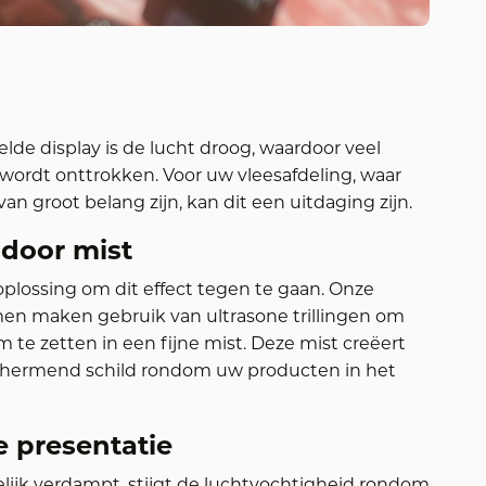
elde display is de lucht droog, waardoor veel
wordt onttrokken. Voor uw vleesafdeling, waar
van groot belang zijn, kan dit een uitdaging zijn.
door mist
oplossing om dit effect tegen te gaan. Onze
n maken gebruik van ultrasone trillingen om
m te zetten in een fijne mist. Deze mist creëert
chermend schild rondom uw producten in het
e presentatie
delijk verdampt, stijgt de luchtvochtigheid rondom