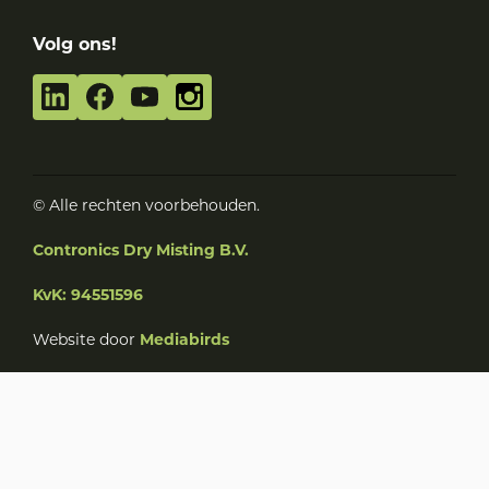
Volg ons!
© Alle rechten voorbehouden.
Contronics Dry Misting B.V.
KvK: 94551596
Website door
Mediabirds