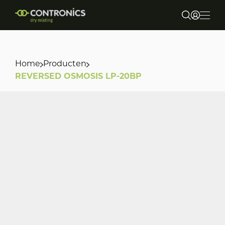
Home
Producten
Over ons
REVERSED OSMOSIS LP-20BP
Markten & Toepassingen
Producten
Duurzaamheid
Contact