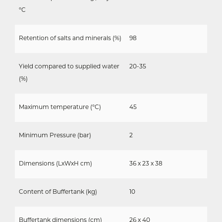
°C
Retention of salts and minerals (%)
98
Yield compared to supplied water
20-35
(%)
Maximum temperature (°C)
45
Minimum Pressure (bar)
2
Dimensions (LxWxH cm)
36 x 23 x 38
Content of Buffertank (kg)
10
Buffertank dimensions (cm)
26 x 40