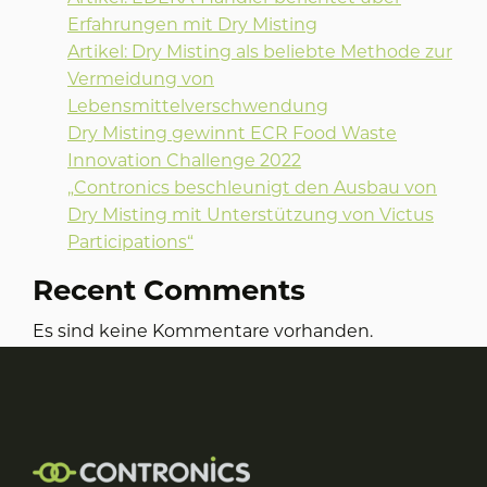
Erfahrungen mit Dry Misting
Artikel: Dry Misting als beliebte Methode zur
Vermeidung von
Lebensmittelverschwendung
Dry Misting gewinnt ECR Food Waste
Innovation Challenge 2022
„Contronics beschleunigt den Ausbau von
Dry Misting mit Unterstützung von Victus
Participations“
Recent Comments
Es sind keine Kommentare vorhanden.