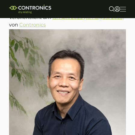
Binh Nguyen
Veröffentlicht am
19. April 2023
(16. August 2023)
von
Contronics
Über uns
Märkte und Anwendungen
Produkte
Nachhaltigkeit
Contact