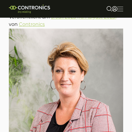
Sylvia Baars
Veröffentlicht am
3. Juli 2023
(16. August 2023)
von
Contronics
Über uns
Märkte und Anwendungen
Produkte
Nachhaltigkeit
Contact