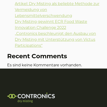
Artikel: Dry Misting als beliebte Methode zur
Vermeidung von
Lebensmittelverschwendung
Dry Misting gewinnt ECR Food Waste
Innovation Challenge 2022
„Contronics beschleunigt den Ausbau von
Dry Misting mit Unterstützung von Victus
Participations“
Recent Comments
Es sind keine Kommentare vorhanden.