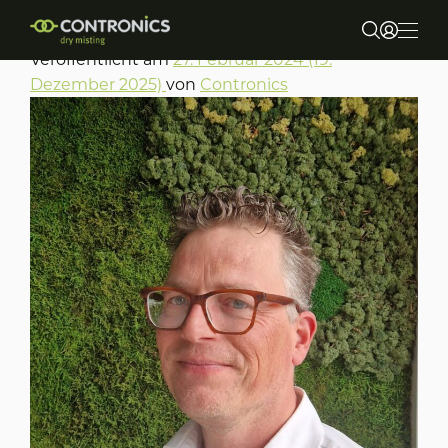
Koen Christiaans
Veröffentlicht am
27. Februar 2024
(19.
Dezember 2025)
von
Contronics
Über uns
Märkte und Anwendungen
Produkte
Nachhaltigkeit
Contact