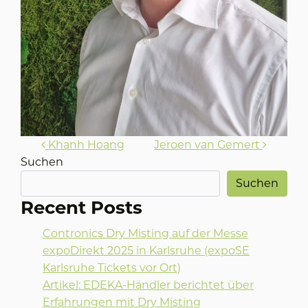
Beitragsnavigation
Khanh Hoang
Jeroen van Gemert
Suchen
Suchen
Recent Posts
Contronics Dry Misting auf der Messe
expoDirekt 2025 in Karlsruhe (expoSE
Karlsruhe Tickets vor Ort)
Artikel: EDEKA-Händler berichtet über
Erfahrungen mit Dry Misting