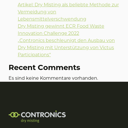
Artikel: Dry Misting als beliebte Methode zur
Vermeidung von
Lebensmittelverschwendung
Dry Misting gewinnt ECR Food Waste
Innovation Challenge 2022
„Contronics beschleunigt den Ausbau von
Dry Misting mit Unterstützung von Victus
Participations“
Recent Comments
Es sind keine Kommentare vorhanden.